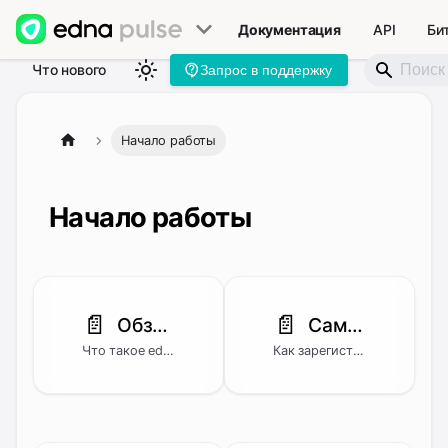
Документация
API
Би
Что нового
Запрос в поддержку
Начало работы
Начало работы
📄️
📄️
Обзор edna Pulse
Самостоятельная регистрация
Что такое edna Pulse и какие задачи решает платформа коммуникаций.
Как зарегистрироваться в edna Pulse самостоятельно — заполнить анкету, подтвердить данные и получить доступ в личный кабинет.