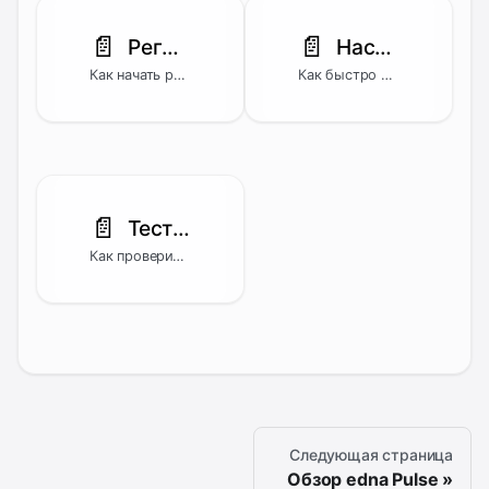
📄️
📄️
Регистрация через менеджера
Настройка и быстрый старт
Как начать работу после регистрации через менеджера edna — оставить заявку, получить доступ и войти в личный кабинет.
Как быстро настроить edna Pulse и отправить первую рассылку — от подключения канала до анализа результатов.
📄️
Тестирование сообщений
Как проверить отправку тестового сообщения по API для канала WhatsApp в личном кабинете edna Pulse.
Следующая страница
Обзор edna Pulse